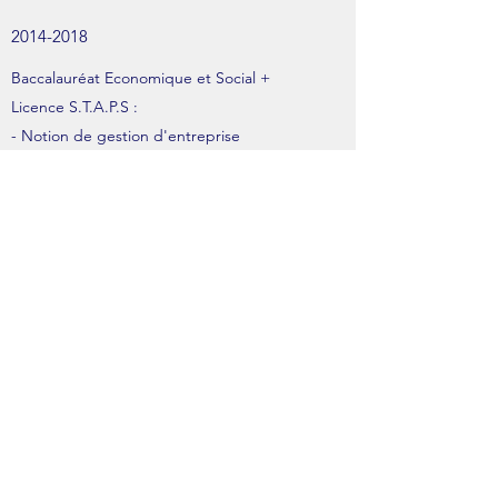
2014-2018
Baccalauréat Economique et Social +
Licence S.T.A.P.S :
- Notion de gestion d'entreprise
- Enseignement et connaissance de la
pratique du sport
MES PASSIONS
Depuis toujours
Le dessin
Le cinéma
Les dessins animés
Le volleyball
Les enfants (évidemment!)